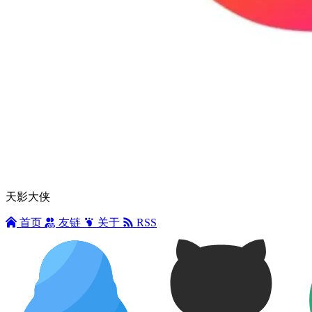
天影大侠
首页
友链
关于
RSS