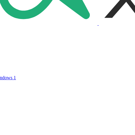
ndows
1