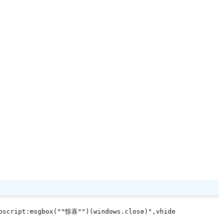
vbscript:msgbox(""惊喜"")(windows.close)",vhide  