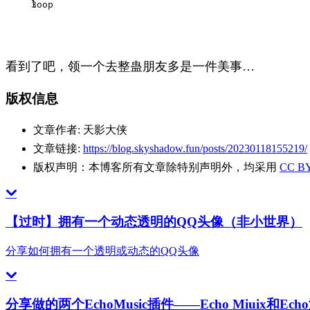
    msgbox "你完了。。。",,"你完了！！！"
loop  
    end if
end if  
loop  
看到了吧，领一个去整蛊朋友多是一件美事…
版权信息
文章作者:
天影大侠
文章链接:
https://blog.skyshadow.fun/posts/20230118155219/
版权声明：
本博客所有文章除特别声明外，均采用
CC BY
【过时】拥有一个动态透明的QQ头像（非小世界）
分享如何拥有一个透明或动态的QQ头像
分享做的两个EchoMusic插件——Echo Miuix和Ec