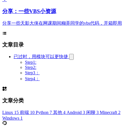
分享：一些VBS小资源
分享一些天影大侠在网课期间糊弄同学的vbs代码，开箱即用
文章目录
已过时，用模块可以更快捷
Step1:
Step2:
Step3：
Step4：
文章分类
Linux
15
前端
10
Python
7
其他
4
Android
3
闲聊
3
Minecraft
2
Windows
1