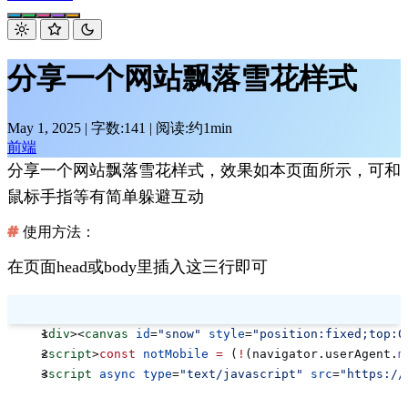
分享一个网站飘落雪花样式
May 1, 2025
|
字数:141
|
阅读:约1min
前端
分享一个网站飘落雪花样式，效果如本页面所示，可和
鼠标手指等有简单躲避互动
使用方法：
在页面head或body里插入这三行即可
<
div
><
canvas
 id
=
"snow"
 style
=
"position:fixed;top:0
<
script
>
const
 notMobile
 =
 (
!
(navigator.userAgent.
m
<
script
 async
 type
=
"text/javascript"
 src
=
"https://