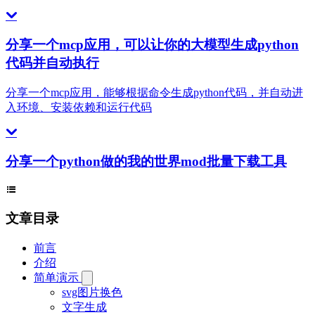
# --- MCP 服务器定义 ---
分享一个mcp应用，可以让你的大模型生成python
mcp 
=
 FastMCP(
name
=
"SkyShadowHero Task Execution S
代码并自动执行
# --- Pydantic 返回模型 ---
分享一个mcp应用，能够根据命令生成python代码，并自动进
class
 ExecutionStage
(
BaseModel
):
入环境、安装依赖和运行代码
    code_generation: 
str
    dependency_installation: 
str
    execution: 
str
分享一个python做的我的世界mod批量下载工具
class
 ExecutionResult
(
BaseModel
):
    stages: ExecutionStage
    code: 
str
文章目录
    output: 
str
    error: 
str
前言
    work_dir: 
str
介绍
    returncode: 
int
简单演示
svg图片换色
class
 ServerInfo
(
BaseModel
):
文字生成