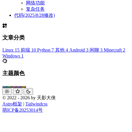
    name: 
str
网络功能
复杂任务
    model: Optional[
str
]
代码(2025/8/28修改)
    status: 
str
class
 CommandOutput
(
BaseModel
):
    status: 
str
文章分类
    result: ExecutionResult
    server: ServerInfo
Linux
15
前端
10
Python
7
其他
4
Android
3
闲聊
3
Minecraft
2
Windows
1
# --- 配置管理 ---
class
 MCPConfig
:
主题颜色
    _instance 
=
 None
    config_path 
=
 Path(
__file__
).parent 
/
 "mcp_con
    def
 __new__
(cls):
© 2022 - 2026 by 天影大侠
        if
 cls
._instance 
is
 None
:
Astro框架
|
Tailwindcss
            cls
._instance 
=
 super
().
__new__
(
cls
)
萌ICP备20253014号
            cls
._instance.load_config()
        return
 cls
._instance
    def
 load_config
(self):