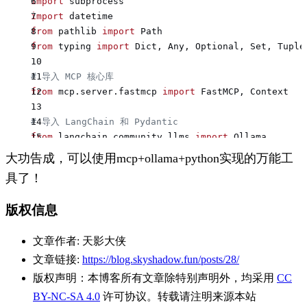
import
 subprocess
import
 datetime
from
 pathlib 
import
 Path
from
 typing 
import
 Dict, Any, Optional, Set, Tuple
# 导入 MCP 核心库
from
 mcp.server.fastmcp 
import
 FastMCP, Context
# 导入 LangChain 和 Pydantic
from
 langchain_community.llms 
import
 Ollama
from
 pydantic 
import
 BaseModel, Field
大功告成，可以使用mcp+ollama+python实现的万能工
具了！
# --- 全局日志配置 (用于服务本身) ---
# 这个 logger 用于记录服务启动、关闭等非任务相关的核心日志
版权信息
global_logger 
=
 logging.getLogger(
"mcp_service"
)
if
 not
 global_logger.handlers:
文章作者:
天影大侠
    global_logger.setLevel(logging.
INFO
)
    handler 
=
 logging.StreamHandler(sys.stdout)
文章链接:
https://blog.skyshadow.fun/posts/28/
    formatter 
=
 logging.Formatter(
'
%(asctime)s
 - 
%
版权声明：
本博客所有文章除特别声明外，均采用
CC
    handler.setFormatter(formatter)
BY-NC-SA 4.0
许可协议。转载请注明来源本站
    global_logger.addHandler(handler)