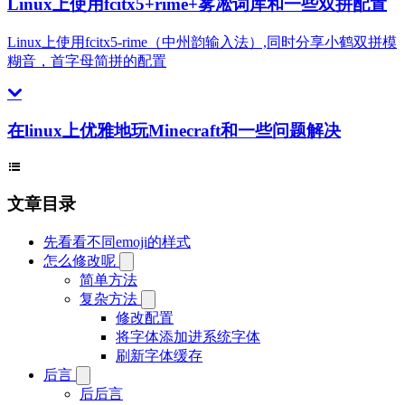
Linux上使用fcitx5+rime+雾凇词库和一些双拼配置
Linux上使用fcitx5-rime（中州韵输入法）,同时分享小鹤双拼模
糊音，首字母简拼的配置
在linux上优雅地玩Minecraft和一些问题解决
文章目录
先看看不同emoji的样式
怎么修改呢
简单方法
复杂方法
修改配置
将字体添加进系统字体
刷新字体缓存
后言
后后言