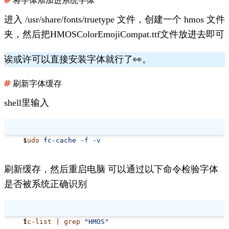
将字体添加进系统字体
        <
prefer
>
进入
/usr/share/fonts/truetype
文件，创建一个
hmos
文件
            <
family
>HMOS Color Emoji</
family
>
夹，然后把HMOSColorEmojiCompat.ttf文件放进去即可
        </
prefer
>
    </
alias
>
诶或许可以直接安装字体就行了👀。
    <
alias
 binding
=
"strong"
>
        <
family
>emoji</
family
>
刷新字体缓存
        <
prefer
>
            <
family
>HMOS Color Emoji</
family
>
shell里输入
        </
prefer
>
    </
alias
>
sudo
 fc-cache
 -f
 -v
    <!-- 2. 针对所有字体匹配，添加HMOS到字体列表 -->
    <
match
 target
=
"pattern"
>
        <
test
 name
=
"family"
 compare
=
"eq"
>
刷新缓存，然后重启电脑 可以通过以下命令检验字体
            <
string
>
sans-serif
</
string
>
是否被系统正确识别
        </
test
>
        <
edit
 name
=
"family"
 mode
=
"prepend"
>
            <
string
>
HMOS Color Emoji
</
string
>
fc-list
 |
 grep
 "HMOS"
        </
edit
>