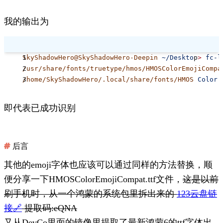
    </
match
>
我的输出为
    <
match
 target
=
"pattern"
>
        <
test
 name
=
"family"
 compare
=
"eq"
>
            <
string
>
serif
</
string
>
SkyShadowHero@SkyShadowHero-Deepin
 ~/Deskto
p
>
 fc-l
        </
test
>
/usr/share/fonts/truetype/hmos/HMOSColorEmojiCompa
        <
edit
 name
=
"family"
 mode
=
"prepend"
>
/home/SkyShadowHero/.local/share/fonts/HMOS
 Color
 
            <
string
>
HMOS Color Emoji
</
string
>
        </
edit
>
    </
match
>
即代表已成功识别
    <
match
 target
=
"pattern"
>
        <
test
 name
=
"family"
 compare
=
"eq"
>
后言
            <
string
>
monospace
</
string
>
        </
test
>
其他的emoji字体也应该可以通过同样的方法替换，顺
        <
edit
 name
=
"family"
 mode
=
"prepend"
>
便分享一下HMOSColorEmojiCompat.ttf文件，
这是以前
            <
string
>
HMOS Color Emoji
</
string
>
刷手机时，从一个鸿蒙的系统包里拆出来的
123云盘链
        </
edit
>
    </
match
>
接🔗
提取码:eQNA
</
fontconfig
>
又从DevCo里面的镜像里提取了最新鸿蒙6的ttf字体出