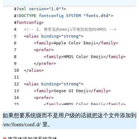
<?
xml
 version
=
"1.0"
?>
<!
DOCTYPE
 fontconfig
 SYSTEM
 "fonts.dtd"
>
<
fontconfig
>
    <!-- 1. 将常见的emoji字体别名指向HMOS -->
    <
alias
 binding
=
"strong"
>
        <
family
>Apple Color Emoji</
family
>
        <
prefer
>
            <
family
>HMOS Color Emoji</
family
>
        </
prefer
>
    </
alias
>
    <
alias
 binding
=
"strong"
>
        <
family
>Segoe UI Emoji</
family
>
        <
prefer
>
            <
family
>HMOS Color Emoji</
family
>
        </
prefer
>
如果想要系统级而不是用户级的话就把这个文件添加到
    </
alias
>
/etc/fonts/conf.d/
里。
    <
alias
 binding
=
"strong"
>
        <
family
>Noto Color Emoji</
family
>