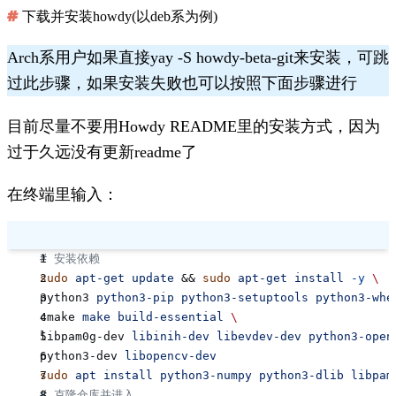
下载并安装howdy(以deb系为例)
Arch系用户如果直接
yay -S howdy-beta-git
来安装，可跳
过此步骤，如果安装失败也可以按照下面步骤进行
目前尽量不要用Howdy README里的安装方式，因为
过于久远没有更新readme了
在终端里输入：
# 安装依赖
sudo
 apt-get
 update
 && 
sudo
 apt-get
 install
 -y
 \
python3 
python3-pip
 python3-setuptools
 python3-whe
cmake 
make
 build-essential
 \
libpam0g-dev 
libinih-dev
 libevdev-dev
 python3-open
python3-dev 
libopencv-dev
sudo
 apt
 install
 python3-numpy
 python3-dlib
 libpam
# 克隆仓库并进入