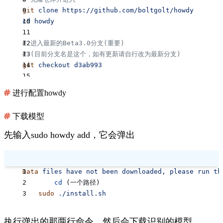
git
 clone
 https://github.com/boltgolt/howdy
cd
 howdy
# 进入最新的Beta3.0分支(重要)
# (目前分支名是这个，如有更新请自行改为最新分支)
git
 checkout
 d3ab993
# 编译和安装
进行配置howdy
meson
 setup
 build
meson
 compile
 -C
 build
下载模型
meson
 install
 -C
 build
先输入
sudo howdy add
，它会弹出
Data
 files
 have
 not
 been
 downloaded,
 please
 run
 th
	cd
 (一个路径)
    sudo
 ./install.sh
执行弹出的那两行命令，然后会下载识别的模型